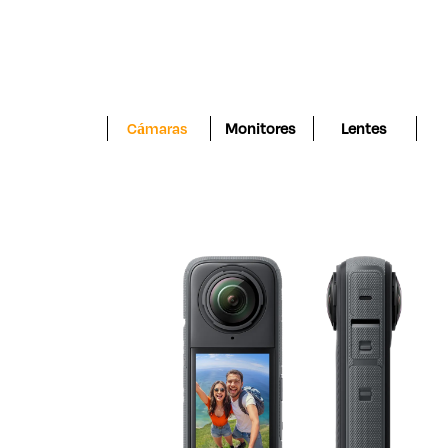
Cámaras
Monitores
Lentes
 Red
 6k
 V-
AS DE
:
COP