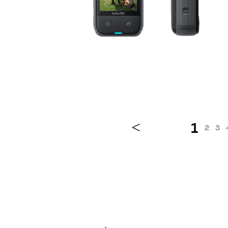
LAR
<
1
2
3