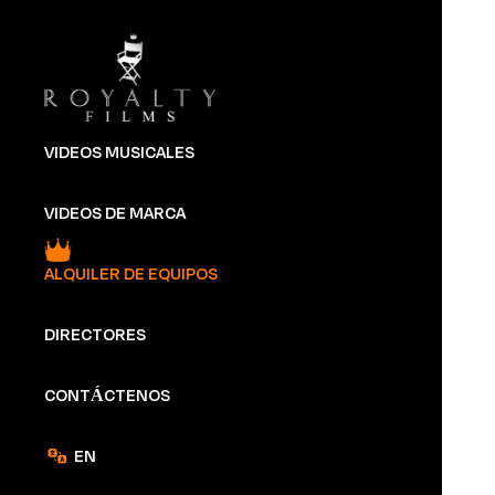
VIDEOS MUSICALES
VIDEOS DE MARCA
Camara
ALQUILER DE EQUIPOS
Komodo
DIRECTORES
INCLUYE 3 BATERIAS
MOUNT Y 3 TARJET
MEMORIA
CONTÁCTENOS
PRECIO POR DÍA
$
950,000
EN