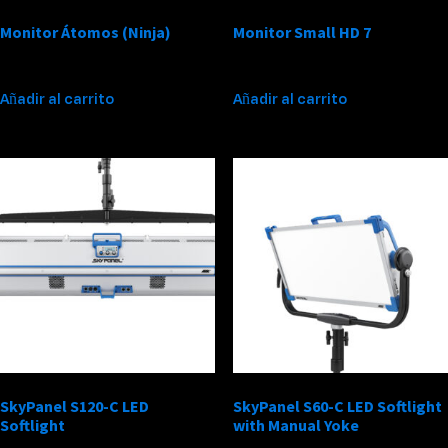
Monitor Átomos (Ninja)
Monitor Small HD 7
$
150,000
$
250,000
Añadir al carrito
Añadir al carrito
SkyPanel S120-C LED
SkyPanel S60-C LED Softlight
Softlight
with Manual Yoke