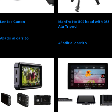
Lentes Canon
Manfrotto 502 head with 055
Alu Tripod
$
450,000
$
250,000
Añadir al carrito
Añadir al carrito