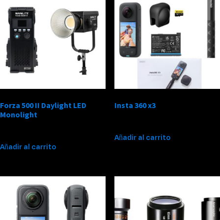
Forza 500 II Daylight LED
Insta 360 x3
Monolight
$
270,000
$
450,000
Añadir al carrito
Añadir al carrito