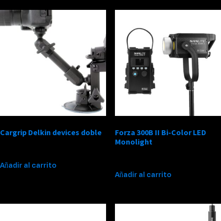
Cargrip Delkin devices doble
Forza 300B II Bi-Color LED
Monolight
$
90,000
$
350,000
Añadir al carrito
Añadir al carrito