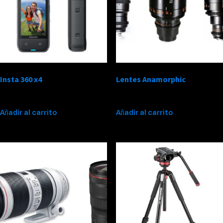
Insta 360 x4
Lentes Anamorphic
$
300,000
$
1,700,000
Añadir al carrito
Añadir al carrito